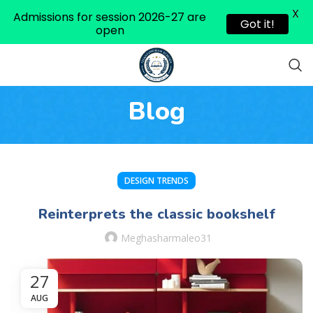
X
Admissions for session 2026-27 are
Got it!
open
Blog
DESIGN TRENDS
Reinterprets the classic bookshelf
Meghasharmaleo31
27
AUG