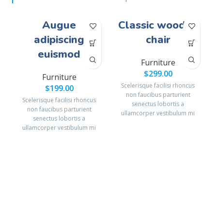
Augue
Classic wooden
adipiscing
chair
euismod
Furniture
$
299.00
Furniture
Scelerisque facilisi rhoncus
$
199.00
non faucibus parturient
Scelerisque facilisi rhoncus
senectus lobortis a
non faucibus parturient
ullamcorper vestibulum mi
senectus lobortis a
nibh ultricies a parturient
ullamcorper vestibulum mi
gravida a vestibulum leo sem
nibh ultricies a parturient
in. Est cum torquent mi in
gravida a vestibulum leo sem
scelerisque leo aptent per at
in. Est cum torquent mi in
vitae ante eleifend mollis
scelerisque leo aptent per at
adipiscing.
vitae ante eleifend mollis
adipiscing.