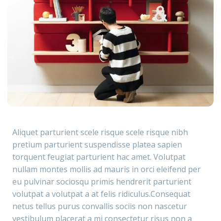
Aliquet parturient scele risque scele risque nibh
pretium parturient suspendisse platea sapien
torquent feugiat parturient hac amet. Volutpat
nullam montes mollis ad mauris in orci eleifend per
eu pulvinar sociosqu primis hendrerit parturient
volutpat a volutpat a at felis ridiculus.
Consequat
netus tellus purus convallis sociis non nascetur
vestibulum placerat a mi consectetur risus non a