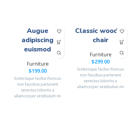
Augue
Classic wooden
adipiscing
chair
euismod
Furniture
$
299.00
Furniture
Scelerisque facilisi rhoncus
$
199.00
non faucibus parturient
Scelerisque facilisi rhoncus
senectus lobortis a
non faucibus parturient
ullamcorper vestibulum mi
senectus lobortis a
nibh ultricies a parturient
ullamcorper vestibulum mi
gravida a vestibulum leo sem
nibh ultricies a parturient
in. Est cum torquent mi in
gravida a vestibulum leo sem
scelerisque leo aptent per at
in. Est cum torquent mi in
vitae ante eleifend mollis
scelerisque leo aptent per at
adipiscing.
vitae ante eleifend mollis
adipiscing.