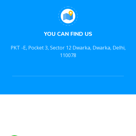
YOU CAN FIND US
PKT -E, Pocket 3, Sector 12 Dwarka, Dwarka, Delhi,
110078