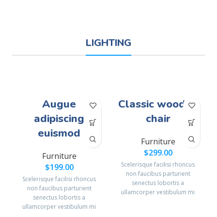
LIGHTING
Augue
Classic wooden
adipiscing
chair
euismod
Furniture
$
299.00
Furniture
Scelerisque facilisi rhoncus
$
199.00
non faucibus parturient
Scelerisque facilisi rhoncus
senectus lobortis a
non faucibus parturient
ullamcorper vestibulum mi
senectus lobortis a
nibh ultricies a parturient
ullamcorper vestibulum mi
gravida a vestibulum leo sem
nibh ultricies a parturient