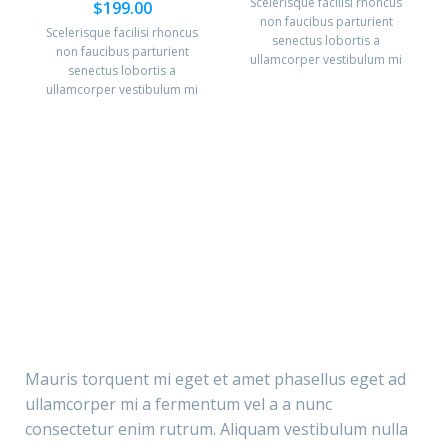
Scelerisque facilisi rhoncus
$
199.00
non faucibus parturient
Scelerisque facilisi rhoncus
senectus lobortis a
non faucibus parturient
ullamcorper vestibulum mi
senectus lobortis a
nibh ultricies a parturient
ullamcorper vestibulum mi
gravida a vestibulum leo sem
nibh ultricies a parturient
in. Est cum torquent mi in
gravida a vestibulum leo sem
scelerisque leo aptent per at
in. Est cum torquent mi in
vitae ante eleifend mollis
scelerisque leo aptent per at
adipiscing.
vitae ante eleifend mollis
adipiscing.
Mauris torquent mi eget et amet phasellus eget ad
ullamcorper mi a fermentum vel a a nunc
consectetur enim rutrum. Aliquam vestibulum nulla