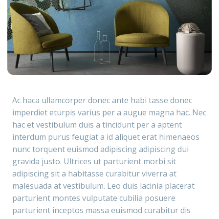
Ac haca ullamcorper donec ante habi tasse donec
imperdiet eturpis varius per a augue magna hac. Nec
hac et vestibulum duis a tincidunt per a aptent
interdum purus feugiat a id aliquet erat himenaeos
nunc torquent euismod adipiscing adipiscing dui
gravida justo. Ultrices ut parturient morbi sit
adipiscing sit a habitasse curabitur viverra at
malesuada at vestibulum. Leo duis lacinia placerat
parturient montes vulputate cubilia posuere
parturient inceptos massa euismod curabitur dis