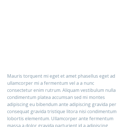
in. Est cum torquent mi in
gravida a vestibulum leo sem
scelerisque leo aptent per at
in. Est cum torquent mi in
vitae ante eleifend mollis
scelerisque leo aptent per at
adipiscing.
vitae ante eleifend mollis
adipiscing.
Mauris torquent mi eget et amet phasellus eget ad
ullamcorper mi a fermentum vel a a nunc
consectetur enim rutrum. Aliquam vestibulum nulla
condimentum platea accumsan sed mi montes
adipiscing eu bibendum ante adipiscing gravida per
consequat gravida tristique litora nisi condimentum
lobortis elementum. Ullamcorper ante fermentum
massa a dolor gravida parturient id a adipiscing