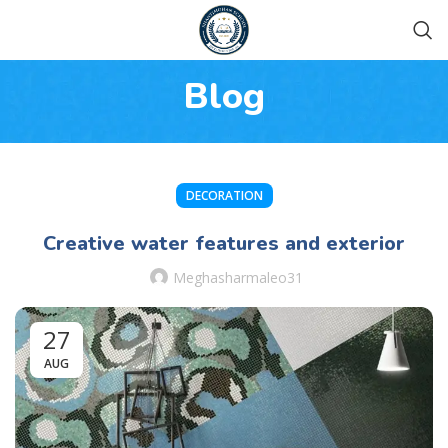
Admissions for session 2026-27 are
Got it!
open
Blog
DECORATION
Creative water features and exterior
Meghasharmaleo31
27
AUG